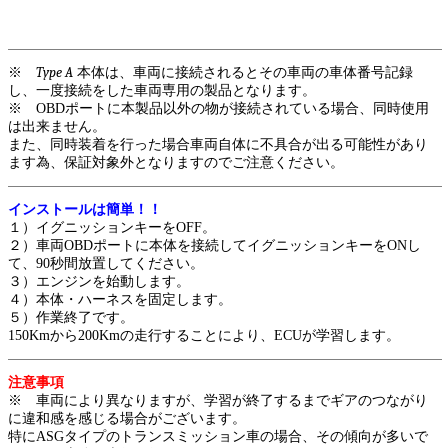
※
Type A
本体は、車両に接続されるとその車両の車体番号記録
し、一度接続をした車両専用の製品となります。
※ OBDポートに本製品以外の物が接続されている場合、同時使用
は出来ません。
また、同時装着を行った場合車両自体に不具合が出る可能性があり
ます為、保証対象外となりますのでご注意ください。
インストールは簡単！！
１）イグニッションキーをOFF。
２）車両OBDポートに本体を接続してイグニッションキーをONし
て、90秒間放置してください。
３）エンジンを始動します。
４）本体・ハーネスを固定します。
５）作業終了です。
150Kmから200Kmの走行することにより、ECUが学習します。
注意事項
※ 車両により異なりますが、学習が終了するまでギアのつながり
に違和感を感じる場合がございます。
特にASGタイプのトランスミッション車の場合、その傾向が多いで