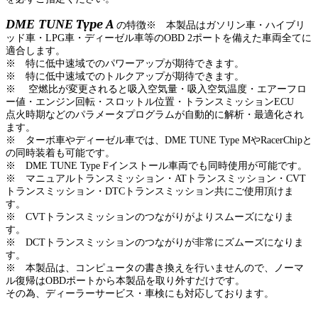
DME TUNE
Type A
の特徴
※ 本製品はガソリン車・ハイブリ
ッド車・LPG車・ディーゼル車等のOBD 2ポートを備えた車両全てに
適合します。
※ 特に低中速域でのパワーアップが期待できます。
※ 特に低中速域でのトルクアップが期待できます。
※ 空燃比が変更されると吸入空気量・吸入空気温度・エアーフロ
ー値・エンジン回転・スロットル位置・トランスミッションECU
点火時期などのパラメータプログラムが自動的に解析・最適化され
ます。
※ ターボ車やディーゼル車では、DME TUNE Type MやRacerChipと
の同時装着も可能です。
※ DME TUNE Type Fインストール車両でも同時使用が可能です。
※ マニュアルトランスミッション・ATトランスミッション・CVT
トランスミッション・DTCトランスミッション共にご使用頂けま
す。
※ CVTトランスミッションのつながりがよりスムーズになりま
す。
※ DCTトランスミッションのつながりが非常にズムーズになりま
す。
※ 本製品は、コンピュータの書き換えを行いませんので、ノーマ
ル復帰はOBDポートから本製品を取り外すだけです。
その為、ディーラーサービス・車検にも対応しております。