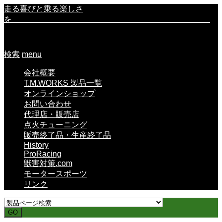
走る喜びと乗る楽しさ
を
検索
menu
会社概要
T.M.WORKS 製品一覧
オンラインショップ
お問い合わせ
代理店・販売店
点火チューニング
販売終了品・生産終了品
History
ProRacing
獣害対策.com
モータースポーツ
リンク