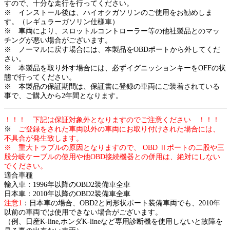
すので、十分な走行を行ってください。
※ インストール後は、ハイオクガソリンのご使用をお勧めしま
す。（レギュラーガソリン仕様車）
※ 車両により、スロットルコントローラー等の他社製品とのマッ
チングが悪い場合がございます。
※ ノーマルに戻す場合には、本製品をOBDポートから外してくだ
さい。
※ 本製品を取り外す場合には、必ずイグニッションキーをOFFの状
態で行ってください。
※ 本製品の保証期間は、保証書に登録の車両にご装着されている
事で、ご購入から2年間となります。
！！！ 下記は保証対象外となりますのでご注意ください ！！！
※
ご登録をされた車両以外の車両にお取り付けされた場合には、
不具合が発生致します。
※ 重大トラブルの原因となりますので、 OBD Ⅱポートの二股や三
股分岐ケーブルの使用や他OBD接続機器との併用は、絶対にしない
でください。
適合車種
輸入車：1996年以降のOBD2装備車全車
日本車：2010年以降のOBD2装備車全車
注意1
：日本車の場合、OBD2と同形状ポート装備車両でも、2010年
以前の車両では使用できない場合がございます。
（例、日産K-line,ホンダK-lineなど専用診断機を使用しないと故障を