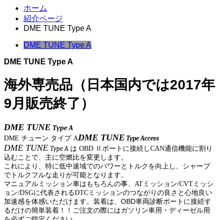
ホーム
紹介ページ
DME TUNE Type A
DME TUNE Type A
DME TUNE Type A
海外専売品（日本国内では2017年
9月販売終了）
DME TUNE
Type A
DME TUNE
DME チューン タイプ A
Type Access
DME TUNE
Type A
は OBD Ⅱポートに接続しCAN通信機能に割り
込むことで、主に空燃比を変更します。
これにより、特に低中速域でのパワーとトルクを向上し、シャープ
でトルクフルな走りが可能となります。
マニュアルミッション車はもちろんの事、ATミッション/CVTミッシ
ョン/DSGに代表されるDTCミッションのつながりの良さと心地良い
装着は、OBD車両診断ポートに接続す
加速感を体感いただけます。
るだけの簡単装着！！ご注文の際にはガソリン車用・ディーゼル用
を必ずご指定ください。