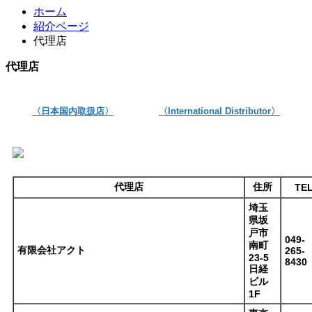
ホーム
紹介ページ
代理店
代理店
〈日本国内取扱店〉
〈International Distributor〉
代理店
住所
TE
埼玉
県坂
戸市
049-
南町
有限会社アクト
265-
23-5
8430
日経
ビル
1F