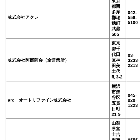
東京
都西
多摩
042-
株式会社アクレ
郡瑞
556-
5100
穂町
武蔵
505
東京
都千
代田
03-
株式会社阿部商会（全営業所）
区神
3233-
2213
田美
土代
町3-2
横浜
市瀬
045-
谷区
arc オートリファイン株式会社
920-
五貫
1223
目町
21-9
山梨
県富
士吉