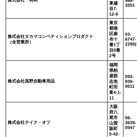
株式会社 明和
966-
東越
3551
谷7-
12-8
東京
都港
区麻
03-
株式会社タカマコンペティションプロダクト
布十
6747-
（全営業所）
2290
番1丁
目8番
2号
福岡
県粕
屋郡
092-
株式会社高野自動車用品
志免
936-
0011
町田
富4-1-
11
大阪
府八
尾市
06-
株式会社テイク・オフ
3639-
山賀
0547
阪町
5-42-