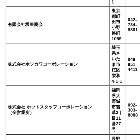
1
東京
都町
042-
田市
有限会社坂東商会
734-
小野
8861
路町
1059
埼玉
県さ
いた
048-
株式会社ホソカワコーポレーション
ま市
851-
4411
桜区
栄和
4-1-1
福岡
県大
野城
092-
株式会社 ホットスタッフコーポレーション
市若
303-
（全営業所）
草3丁
8088
目11
番27
号
長野