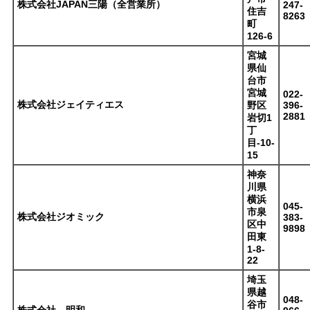
株式会社JAPAN三陽（全営業所）
247-
住吉
8263
町
126-6
宮城
県仙
台市
宮城
022-
株式会社ジェイティエス
野区
396-
2881
岩切1
丁
目-10-
15
神奈
川県
横浜
045-
市泉
株式会社ジオミック
383-
区中
9898
田東
1-8-
22
埼玉
県越
048-
谷市