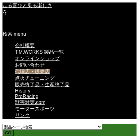
走る喜びと乗る楽しさ
を
検索
menu
会社概要
T.M.WORKS 製品一覧
オンラインショップ
お問い合わせ
代理店・販売店
点火チューニング
販売終了品・生産終了品
History
ProRacing
獣害対策.com
モータースポーツ
リンク